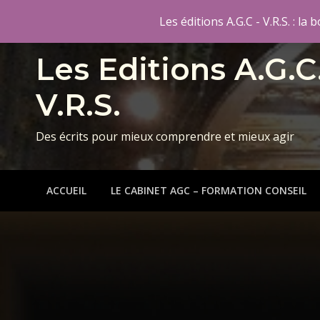
Skip
Les éditions A.G.C - V.R.S. : l
to
content
Les Editions A.G.C
V.R.S.
Des écrits pour mieux comprendre et mieux agir
ACCUEIL
LE CABINET AGC – FORMATION CONSEIL