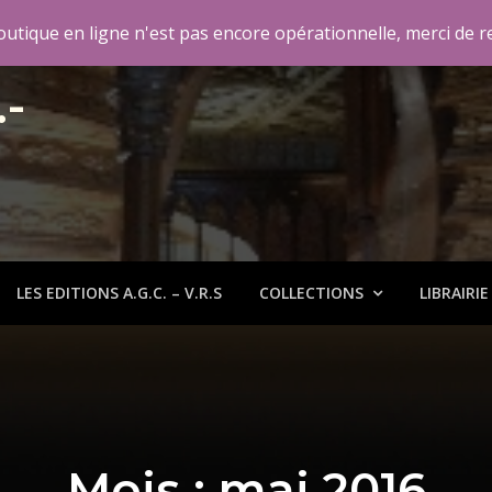
Paris, FRANCE
editions@agc-fc.com
a boutique en ligne n'est pas encore opérationnelle, merci de
.-
LES EDITIONS A.G.C. – V.R.S
COLLECTIONS
LIBRAIRIE
Mois : mai 2016